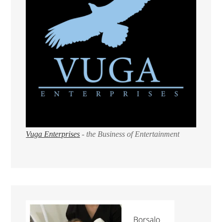
Vuga Enterprises
- the Business of Entertainment