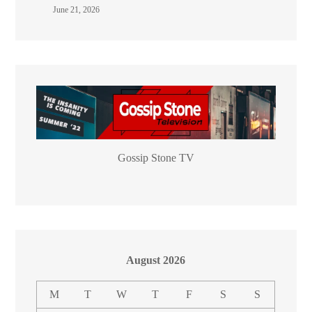
June 21, 2026
Gossip Stone TV
August 2026
M
T
W
T
F
S
S