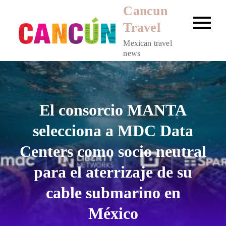
Skip
Cancun
to
Travel
content
Mexican travel
news
El consorcio MANTA
selecciona a MDC Data
Centers como socio neutral
para el aterrizaje de su
cable submarino en
México