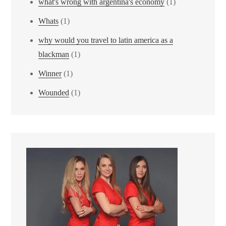
what's wrong with argentina's economy
(1)
Whats
(1)
why would you travel to latin america as a
blackman
(1)
Winner
(1)
Wounded
(1)