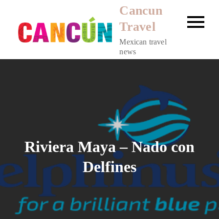
Skip
Cancun
to
Travel
content
Mexican travel
news
Riviera Maya – Nado con
Delfines