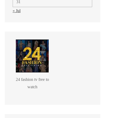
31
« Jul
24 fashion tv free to
watch