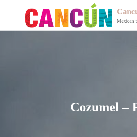
Skip
Cancu
to
content
Mexican t
Cozumel – P