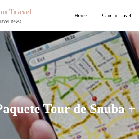
n Travel
Home
Cancun Travel
ravel news
aquete Tour de Snuba +