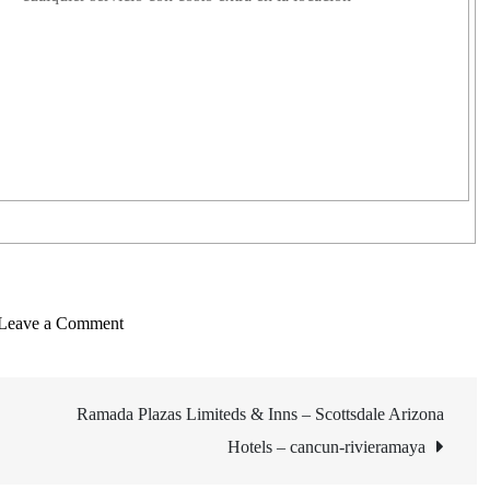
on
Leave a Comment
Cozumel
–
Paquete
Ramada Plazas Limiteds & Inns – Scottsdale Arizona
Tour
Hotels – cancun-rivieramaya
de